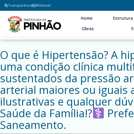
Transparência
Webmail
Home
Estrutura
Obras
F
O que é Hipertensão? A hip
uma condição clínica multif
sustentados da pressão art
arterial maiores ou iguais
ilustrativas e qualquer dú
Saúde da Família!?‍
Prefe
Saneamento.