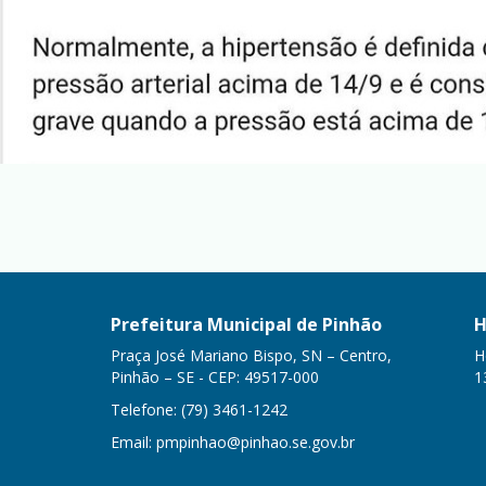
Prefeitura Municipal de Pinhão
H
Praça José Mariano Bispo, SN – Centro,
H
Pinhão – SE - CEP: 49517-000
1
Telefone: (79) 3461-1242
Email:
pmpinhao@pinhao.se.gov.br