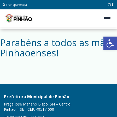
Transparência
Ab
Parabéns a todos as mães
Pinhaoenses!
Prefeitura Municipal de Pinhão
Praça José Mariano Bispo, SN – Centro,
Pinhão – SE - CEP: 49517-000